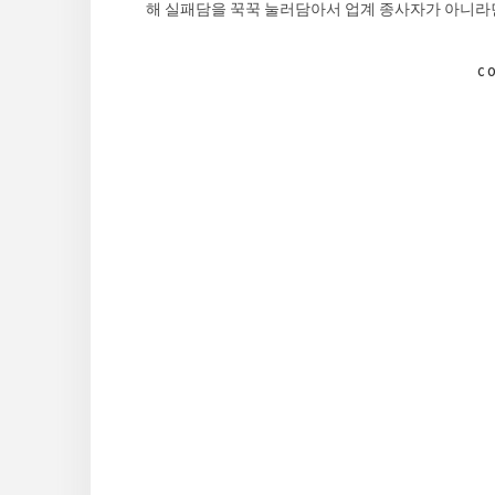
해 실패담을 꾹꾹 눌러담아서 업계 종사자가 아니라면
C