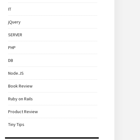
IT
jQuery
SERVER
PHP
DB
Node.JS
Book Review
Ruby on Rails
Product Review
Tiny Tips