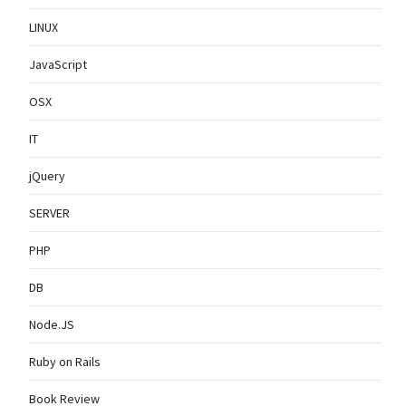
LINUX
JavaScript
OSX
IT
jQuery
SERVER
PHP
DB
Node.JS
Ruby on Rails
Book Review