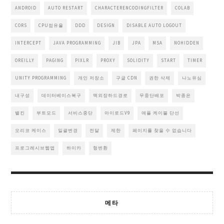
ANDROID
AUTO RESTART
CHARACTERENCODINGFILTER
COLAB
CORS
CPU점유율
DDD
DESIGN
DISABLE AUTO LOGOUT
INTERCEPT
JAVA PROGRAMMING
JIB
JPA
MSA
NOHIDDEN
OREILLY
PAGING
PIXLR
PROXY
SOLIDITY
START
TIMER
UNITY PROGRAMMING
개인 저장소
구글 CDN
권한 삭제
나노유심
내구성
데이터베이스복구
맥외장하드경로
무중단배포
박종은
밸킨
부트모드
서비스중단
아이로드V9
애플 케이블 단선
오리코 케이스
일괄변경
전달
제한
페이지를 찾을 수 없습니다
프로그레시브웹앱
하이카
형변환
메타