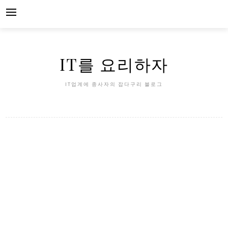
Skip
to
content
IT를 요리하자
IT업계에 종사자의 잡다구리 블로그