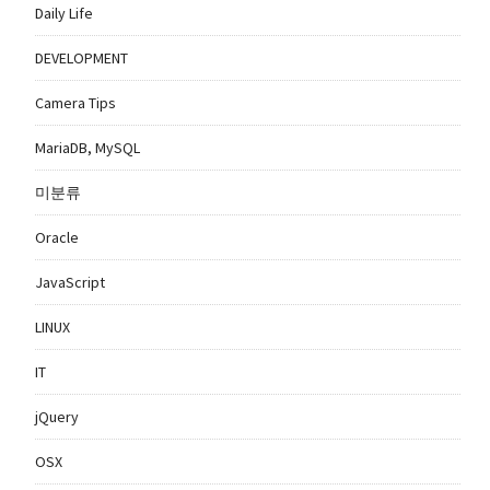
Daily Life
DEVELOPMENT
Camera Tips
MariaDB, MySQL
미분류
Oracle
JavaScript
LINUX
IT
jQuery
OSX