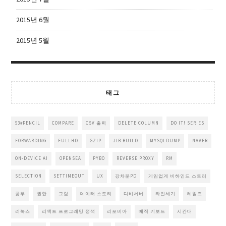
2015년 6월
2015년 5월
태그
53#PENCIL
COMPARE
CSV 출력
DELETE COLUMN
DO IT! SERIES
FORWARDING
FULLHD
GZIP
JIB BUILD
MYSQLDUMP
NAVER
ON-DEVICE AI
OPENSEA
PYBO
REVERSE PROXY
RM
SELECTION
SETTIMEOUT
UX
강차분PD
게임업계 비하인드 스토리
공부
권한
그림
데이터 스토리
디비서버
라인세기
레일즈
리눅스
리액트 프로그래밍 정석
리포비아
매직 키보드
시간대