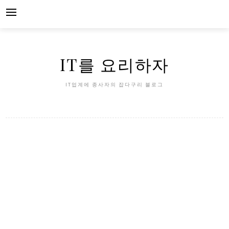
Skip
to
content
IT를 요리하자
IT업계에 종사자의 잡다구리 블로그