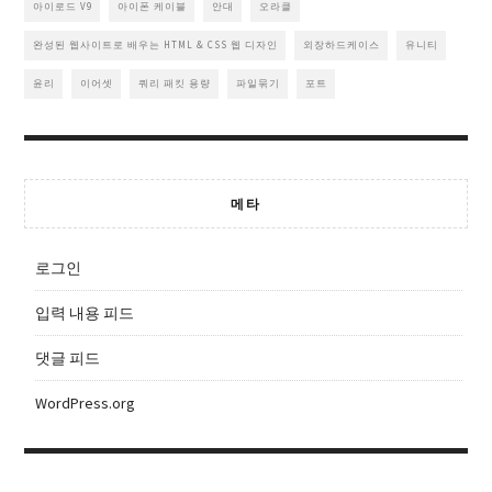
아이로드 V9
아이폰 케이블
안대
오라클
완성된 웹사이트로 배우는 HTML & CSS 웹 디자인
외장하드케이스
유니티
윤리
이어셋
쿼리 패킷 용량
파일묶기
포트
메타
로그인
입력 내용 피드
댓글 피드
WordPress.org