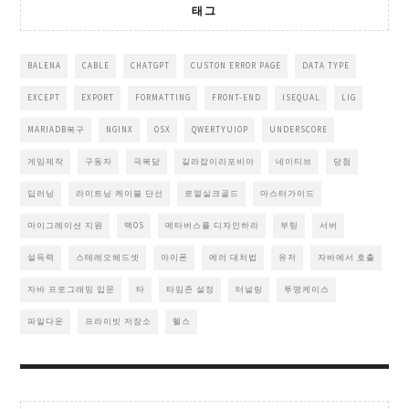
태그
BALENA
CABLE
CHATGPT
CUSTON ERROR PAGE
DATA TYPE
EXCEPT
EXPORT
FORMATTING
FRONT-END
ISEQUAL
LIG
MARIADB복구
NGINX
OSX
QWERTYUIOP
UNDERSCORE
게임제작
구동자
극복담
길라잡이리포비아
네이티브
당첨
딥러닝
라이트닝 케이블 단선
로열실크골드
마스터가이드
마이그레이션 지원
맥OS
메타버스를 디자인하라
부팅
서버
설득력
스테레오헤드셋
아이폰
에러 대처법
유저
자바에서 호출
자바 프로그래밍 입문
타
타임존 설정
터널링
투명케이스
파일다운
프라이빗 저장소
헬스