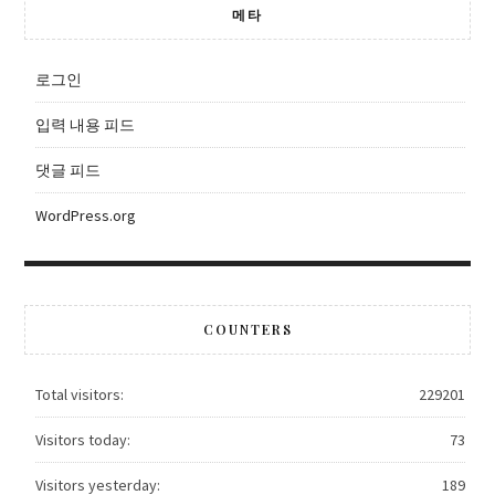
메타
로그인
입력 내용 피드
댓글 피드
WordPress.org
COUNTERS
Total visitors:
229201
Visitors today:
73
Visitors yesterday:
189