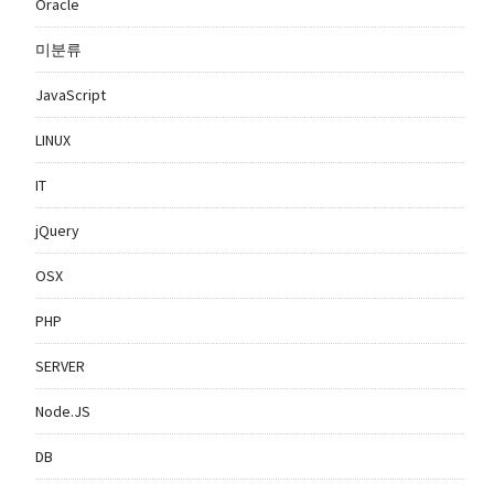
Oracle
미분류
JavaScript
LINUX
IT
jQuery
OSX
PHP
SERVER
Node.JS
DB