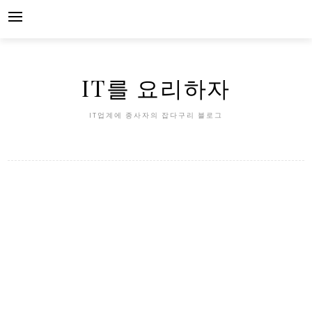
Skip
to
content
IT를 요리하자
IT업계에 종사자의 잡다구리 블로그