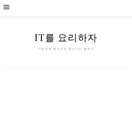
Skip
to
content
IT를 요리하자
IT업계에 종사자의 잡다구리 블로그