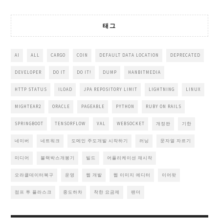
태그
AI
ALL
CARGO
COIN
DEFAULT DATA LOCATION
DEPRECATED
DEVELOPER
DO IT
DO IT!
DUMP
HANBITMEDIA
HTTP STATUS
ILOAD
JPA REPOSITORY LIMIT
LIGHTNING
LINUX
MIGHTEAR2
ORACLE
PAGEABLE
PYTHON
RUBY ON RAILS
SPRINGBOOT
TENSORFLOW
VAL
WEBSOCKET
개정판
기한
네이버
네트워크
도메인 주도개발 시작하기
러닝
문자열 자르기
미디어
블랙박스개봉기
빌드
어플리케이션 재시작
오라클데이터복구
운영
웹 개발
웹 이미지 에디터
이어팟
점프 투 플라스크
중도하차
착한 요금제
팬더