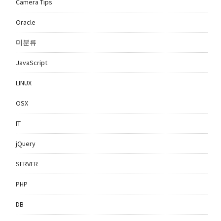
Camera Tips
Oracle
미분류
JavaScript
LINUX
OSX
IT
jQuery
SERVER
PHP
DB