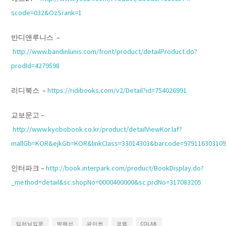
scode=032&OzSrank=1
반디앤루니스 –
http://www.bandinlunis.com/front/product/detailProduct.do?
prodId=4279598
리디북스 –
https://ridibooks.com/v2/Detail?id=754026991
교보문고 –
http://www.kyobobook.co.kr/product/detailViewKor.laf?
mallGb=KOR&ejkGb=KOR&linkClass=33014303&barcode=979116303109
인터파크 –
http://book.interpark.com/product/BookDisplay.do?
_method=detail&sc.shopNo=0000400000&sc.prdNo=317083205
딥러닝입문
박해선
파이썬
코랩
COLAB