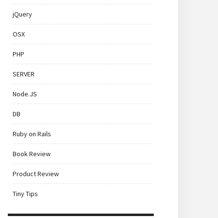
jQuery
OSX
PHP
SERVER
Node.JS
DB
Ruby on Rails
Book Review
Product Review
Tiny Tips