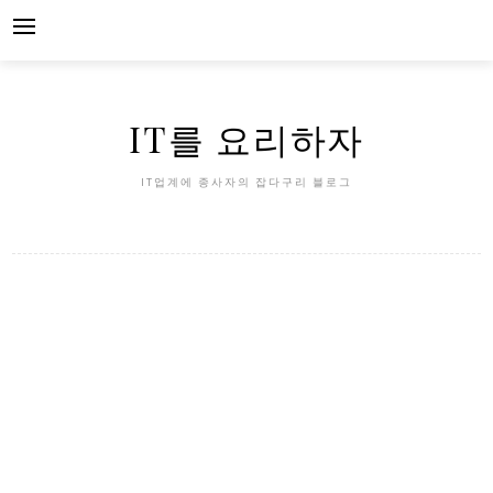
Skip
to
content
IT를 요리하자
IT업계에 종사자의 잡다구리 블로그