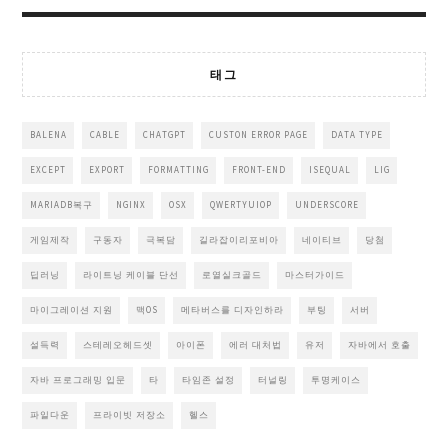
태그
BALENA
CABLE
CHATGPT
CUSTON ERROR PAGE
DATA TYPE
EXCEPT
EXPORT
FORMATTING
FRONT-END
ISEQUAL
LIG
MARIADB복구
NGINX
OSX
QWERTYUIOP
UNDERSCORE
게임제작
구동자
극복담
길라잡이리포비아
네이티브
당첨
딥러닝
라이트닝 케이블 단선
로열실크골드
마스터가이드
마이그레이션 지원
맥OS
메타버스를 디자인하라
부팅
서버
설득력
스테레오헤드셋
아이폰
에러 대처법
유저
자바에서 호출
자바 프로그래밍 입문
타
타임존 설정
터널링
투명케이스
파일다운
프라이빗 저장소
헬스