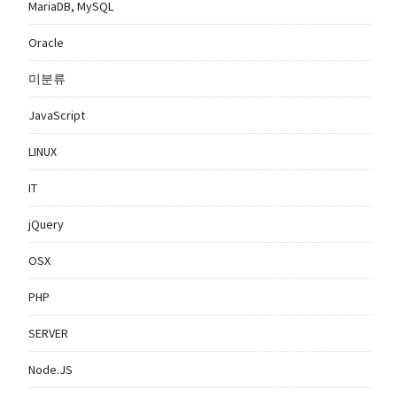
MariaDB, MySQL
Oracle
미분류
JavaScript
LINUX
IT
jQuery
OSX
PHP
SERVER
Node.JS