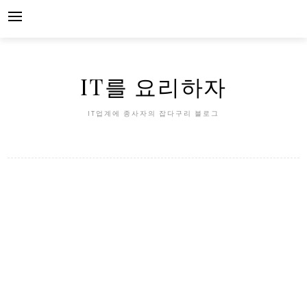
Skip
to
content
IT를 요리하자
IT업계에 종사자의 잡다구리 블로그