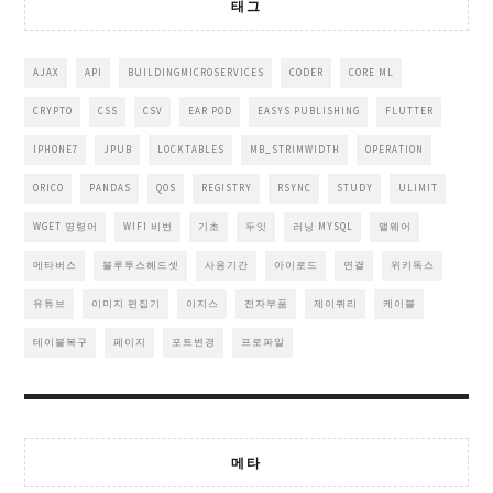
태그
AJAX
API
BUILDINGMICROSERVICES
CODER
CORE ML
CRYPTO
CSS
CSV
EAR POD
EASYS PUBLISHING
FLUTTER
IPHONE7
JPUB
LOCKTABLES
MB_STRIMWIDTH
OPERATION
ORICO
PANDAS
QOS
REGISTRY
RSYNC
STUDY
ULIMIT
WGET 명령어
WIFI 비번
기초
두잇
러닝 MYSQL
맬웨어
메타버스
블루투스헤드셋
사용기간
아이로드
연결
위키독스
유튜브
이미지 편집기
이지스
전자부품
제이쿼리
케이블
테이블복구
페이지
포트변경
프로파일
메타