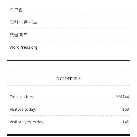
로그인
입력 내용 피드
댓글 피드
WordPress.org
COUNTERS
Total visitors:
228744
Visitors today:
169
Visitors yesterday:
145