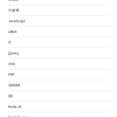
미분류
JavaScript
LINUX
IT
jQuery
OSX
PHP
SERVER
DB
Node.JS