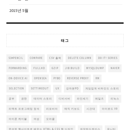
2015년 5월
태그
53#PENCIL
COMPARE
CSV 출력
DELETE COLUMN
DO IT! SERIES
FORWARDING
FULLHD
GZIP
JIB BUILD
MYSQLDUMP
NAVER
ON-DEVICE AI
OPENSEA
PYBO
REVERSE PROXY
RM
SELECTION
SETTIMEOUT
UX
강차분PD
게임업계 비하인드 스토리
공부
권한
데이터 스토리
디비서버
라인세기
레일즈
리눅스
리액트 프로그래밍 정석
리포비아
매직 키보드
시간대
아이로드 V9
아이폰 케이블
여성
오라클
완성된 웹사이트로 배우는 HTML & CSS 웹 디자인
외장하드케이스
유니티