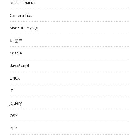
DEVELOPMENT
Camera Tips
MariaDB, MySQL
미분류
Oracle
JavaScript
LINUX
IT
jQuery
OSX
PHP