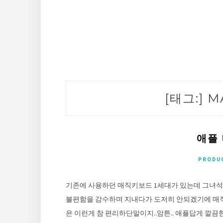
[태그:]
M
애플
PRODU
기존에 사용하던 매직키보드 1세대가 있는데 그녀석
불편함을 감수하며 지내다가 도저히 안되겠기에 매직
은 이런게 참 편리하단말이지..암튼.. 애플답게 깔끔