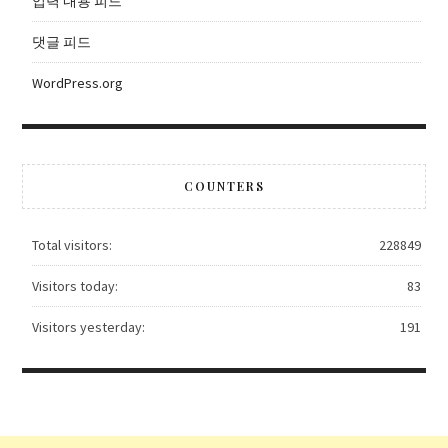
입력 내용 피드
댓글 피드
WordPress.org
COUNTERS
Total visitors:
228849
Visitors today:
83
Visitors yesterday:
191