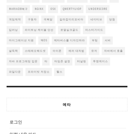
MARIADB복구
NGINX
OSX
QWERTYUIOP
UNDERSCORE
게임제작
구동자
극복담
길라잡이리포비아
네이티브
당첨
딥러닝
라이트닝 케이블 단선
로열실크골드
마스터가이드
마이그레이션 지원
맥OS
메타버스를 디자인하라
부팅
서버
설득력
스테레오헤드셋
아이폰
에러 대처법
유저
자바에서 호출
자바 프로그래밍 입문
타
타임존 설정
터널링
투명케이스
파일다운
프라이빗 저장소
헬스
메타
로그인