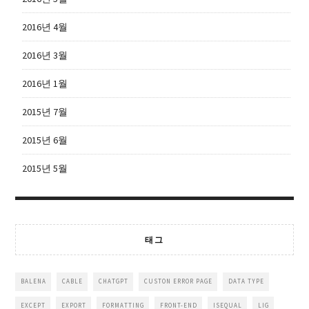
2016년 4월
2016년 3월
2016년 1월
2015년 7월
2015년 6월
2015년 5월
태그
BALENA
CABLE
CHATGPT
CUSTON ERROR PAGE
DATA TYPE
EXCEPT
EXPORT
FORMATTING
FRONT-END
ISEQUAL
LIG