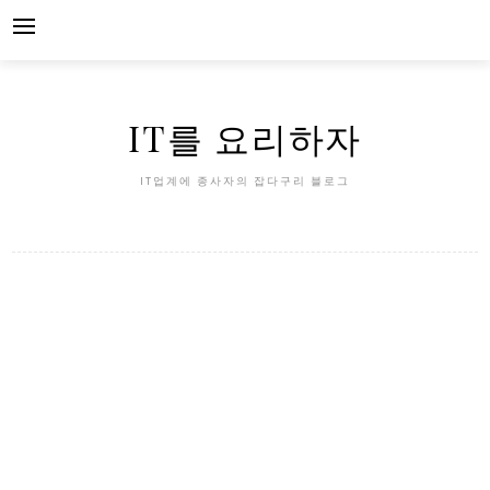
Skip
to
content
IT를 요리하자
IT업계에 종사자의 잡다구리 블로그