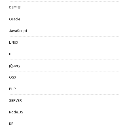
미분류
Oracle
JavaScript
LINUX
IT
jQuery
OSX
PHP
SERVER
Node.JS
DB