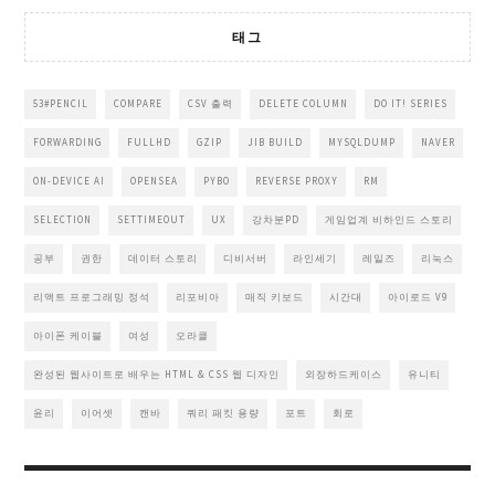
태그
53#PENCIL
COMPARE
CSV 출력
DELETE COLUMN
DO IT! SERIES
FORWARDING
FULLHD
GZIP
JIB BUILD
MYSQLDUMP
NAVER
ON-DEVICE AI
OPENSEA
PYBO
REVERSE PROXY
RM
SELECTION
SETTIMEOUT
UX
강차분PD
게임업계 비하인드 스토리
공부
권한
데이터 스토리
디비서버
라인세기
레일즈
리눅스
리액트 프로그래밍 정석
리포비아
매직 키보드
시간대
아이로드 V9
아이폰 케이블
여성
오라클
완성된 웹사이트로 배우는 HTML & CSS 웹 디자인
외장하드케이스
유니티
윤리
이어셋
캔바
쿼리 패킷 용량
포트
회로