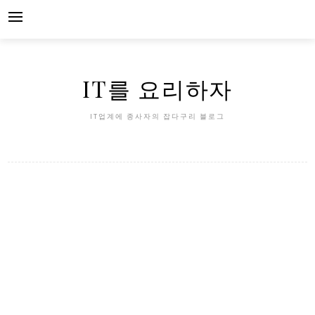
Skip
to
content
IT를 요리하자
IT업계에 종사자의 잡다구리 블로그