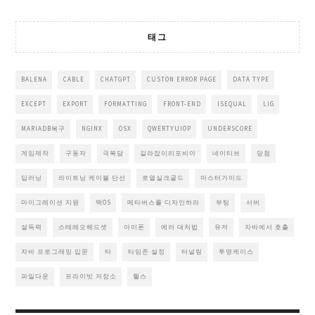
태그
BALENA
CABLE
CHATGPT
CUSTON ERROR PAGE
DATA TYPE
EXCEPT
EXPORT
FORMATTING
FRONT-END
ISEQUAL
LIG
MARIADB복구
NGINX
OSX
QWERTYUIOP
UNDERSCORE
게임제작
구동자
극복담
길라잡이리포비아
네이티브
당첨
딥러닝
라이트닝 케이블 단선
로열실크골드
마스터가이드
마이그레이션 지원
맥OS
메타버스를 디자인하라
부팅
서버
설득력
스테레오헤드셋
아이폰
에러 대처법
유저
자바에서 호출
자바 프로그래밍 입문
타
타임존 설정
터널링
투명케이스
파일다운
프라이빗 저장소
헬스