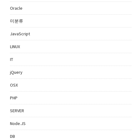
Oracle
미분류
JavaScript
LINUX
IT
jQuery
OSX
PHP
SERVER
Node.JS
DB