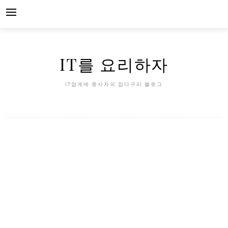
Skip
to
content
IT를 요리하자
IT업계에 종사자의 잡다구리 블로그