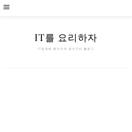
Skip
to
content
IT를 요리하자
IT업계에 종사자의 잡다구리 블로그