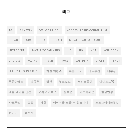
태그
8.0
ANDROID
AUTO RESTART
CHARACTERENCODINGFILTER
COLAB
CORS
DDD
DESIGN
DISABLE AUTO LOGOUT
INTERCEPT
JAVA PROGRAMMING
JIB
JPA
MSA
NOHIDDEN
OREILLY
PAGING
PIXLR
PROXY
SOLIDITY
START
TIMER
UNITY PROGRAMMING
개인 저장소
구글 CDN
나노유심
내구성
무중단배포
박종은
밸킨
부트모드
서비스중단
아이로드V9
애플 케이블 단선
오리코 케이스
윤석관
이토록쉬운
일괄변경
자료구조
전달
제한
페이지를 찾을 수 없습니다
프로그레시브웹앱
하이카
형변환