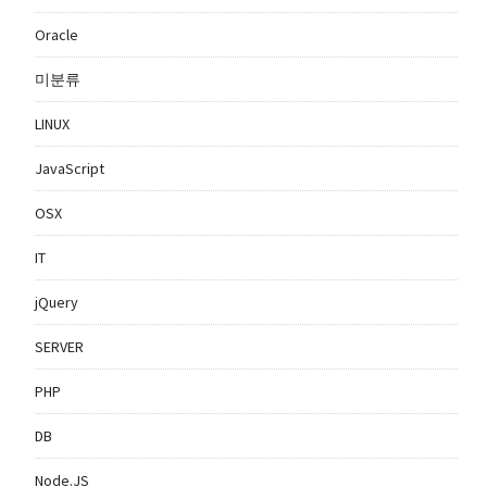
Oracle
미분류
LINUX
JavaScript
OSX
IT
jQuery
SERVER
PHP
DB
Node.JS