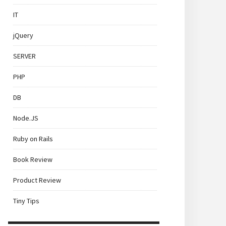
IT
jQuery
SERVER
PHP
DB
Node.JS
Ruby on Rails
Book Review
Product Review
Tiny Tips