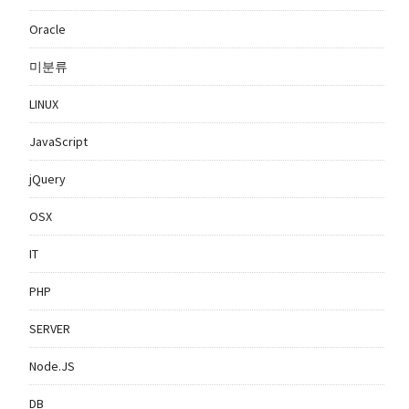
Oracle
미분류
LINUX
JavaScript
jQuery
OSX
IT
PHP
SERVER
Node.JS
DB