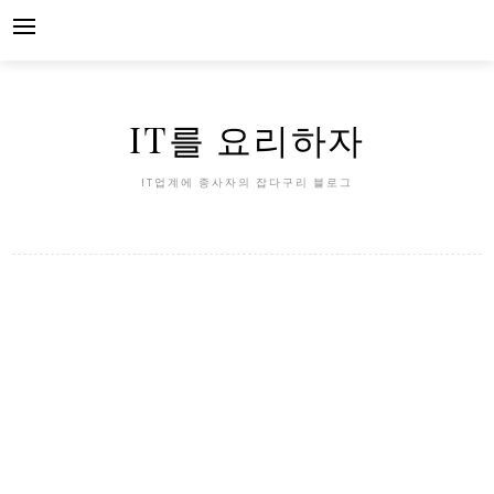
Skip
to
content
IT를 요리하자
IT업계에 종사자의 잡다구리 블로그