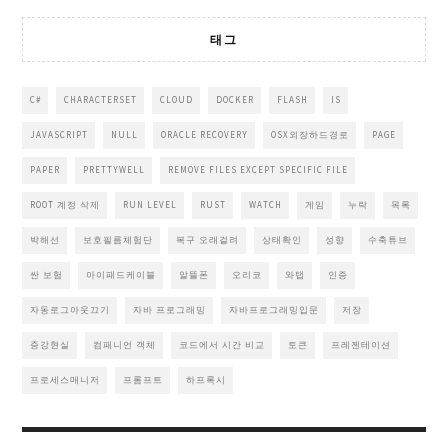
태그
C#
CHARACTERSET
CLOUD
DOCKER
FLASH
IS
JAVASCRIPT
NULL
ORACLE RECOVERY
OSX외장하드경로
PAGE
PAPER
PRETTYWELL
REMOVE FILES EXCEPT SPECIFIC FILE
ROOT 계정 삭제
RUN LEVEL
RUST
WATCH
게임
누락
목록
박해선
보호필름체험단
복구 오래걸려
상태확인
성향
수축튜브
싼 보험
아이패드케이블
알뜰폰
오리코
와탭
인증
자동로그아웃끄기
자바 프로그래밍
자바프로그래밍입문
저장
증강현실
컴패니언 객체
코드에서 시간 비교
토큰
프레젠테이션
프로세스매니저
프롬프트
하프록시