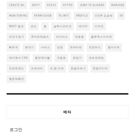
CREATE ML
DOIT!
EASYS
HTTPD
JOMP TO DJANGO
MARIADB
MONITORING
PERMISSION
PLIMIT
PROFILE
USIM 요금제
V9
WGET 옵션
강도
끝
날짜시간비교
데이터
디자인
라인수얻기
루비온레일즈
바이러스
박응용
블루투스이어셋
빠르게
뽀개기
서비스
성공
와파비번
외장하드
웹사이트
제이쿼이 CDN
충전케이블
크립토
편집기
포트포워딩
프런트엔드
프로퍼티
피 땀 리셋
한글자르기
한및미디어
행존재확인
메타
로그인