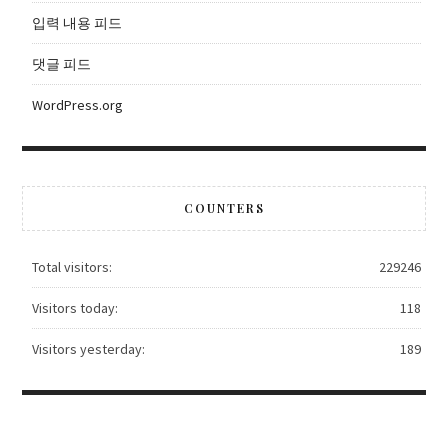
입력 내용 피드
댓글 피드
WordPress.org
COUNTERS
Total visitors:
229246
Visitors today:
118
Visitors yesterday:
189