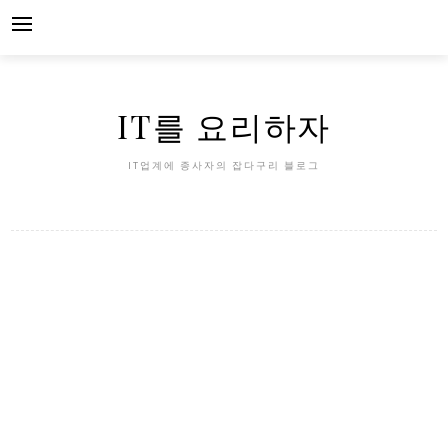
Skip
to
content
IT를 요리하자
IT업계에 종사자의 잡다구리 블로그