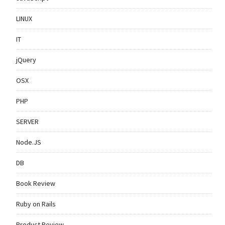
LINUX
IT
jQuery
OSX
PHP
SERVER
Node.JS
DB
Book Review
Ruby on Rails
Product Review