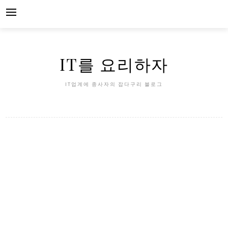
Skip
to
content
IT를 요리하자
IT업계에 종사자의 잡다구리 블로그