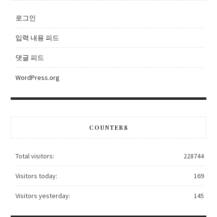
로그인
입력 내용 피드
댓글 피드
WordPress.org
COUNTERS
Total visitors:
228744
Visitors today:
169
Visitors yesterday:
145