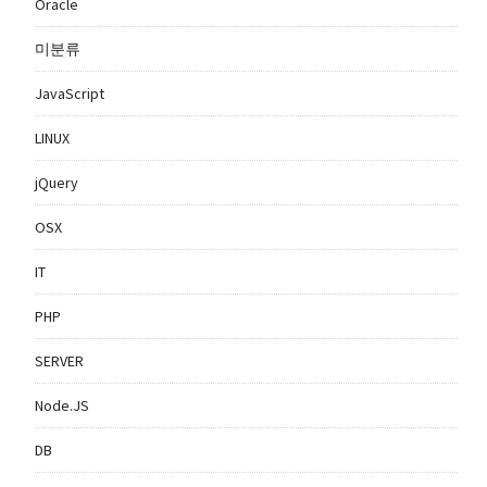
Oracle
미분류
JavaScript
LINUX
jQuery
OSX
IT
PHP
SERVER
Node.JS
DB