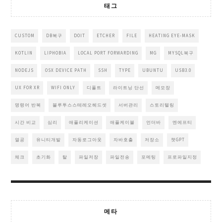
태그
CUSTOM
DB복구
DOIT
ETCHER
FILE
HEATING EYE-MASK
KOTLIN
LIPHOBIA
LOCAL PORT FORWARDING
MG
MYSQL복구
NODEJS
OSX DEVICE PATH
SSH
TYPE
UBUNTU
USB3.0
UX FOR XR
WIFI ONLY
디폴트
라이트닝 단선
메모장
명령어 반복
블루투스스테레오헤드셋
서버관리
스토리텔링
시간 비교
심리
애플리케이션
애플케이블
언더바
엔에프티
열공
유니티개발
자동로그아웃
자바호출
저장소
챗GPT
체크
초기화
탈
파일저장
파일전송
포메팅
프로파일지정
메타