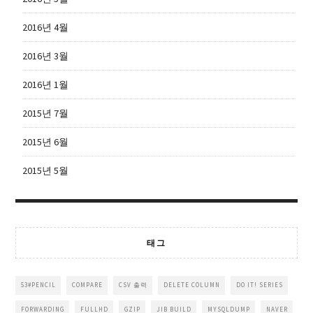
2016년 4월
2016년 3월
2016년 1월
2015년 7월
2015년 6월
2015년 5월
태그
53#PENCIL
COMPARE
CSV 출력
DELETE COLUMN
DO IT! SERIES
FORWARDING
FULLHD
GZIP
JIB BUILD
MYSQLDUMP
NAVER