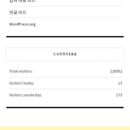
입력 내용 피드
댓글 피드
WordPress.org
COUNTERS
Total visitors:
228952
Visitors today:
13
Visitors yesterday:
173