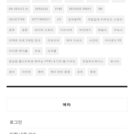
ON-DEVICE AI
OPENSEA
PYBO
REVERSE PROXY
RM
SELECTION
SETTIMEOUT
UX
강차분PD
게임업계 비하인드 스토리
공부
권한
데이터 스토리
디비서버
라인세기
레일즈
리눅스
리액트 프로그래밍 정석
리포비아
매직 키보드
시간대
아이로드 V9
아이폰 케이블
여성
오라클
완성된 웹사이트로 배우는 HTML & CSS 웹 디자인
외장하드케이스
유니티
윤리
이어셋
캔바
쿼리 패킷 용량
포트
회로
메타
로그인