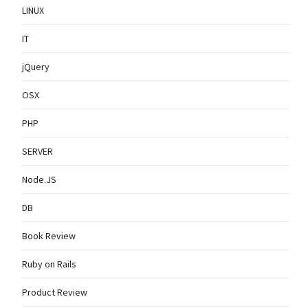
LINUX
IT
jQuery
OSX
PHP
SERVER
Node.JS
DB
Book Review
Ruby on Rails
Product Review