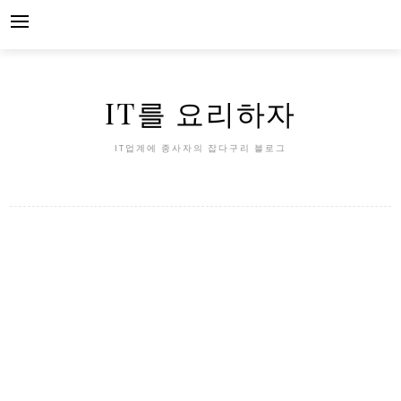
Skip
to
content
IT를 요리하자
IT업계에 종사자의 잡다구리 블로그