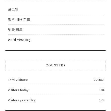
로그인
입력 내용 피드
댓글 피드
WordPress.org
COUNTERS
Total visitors:
229043
Visitors today:
104
Visitors yesterday:
173