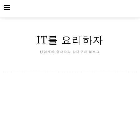
Skip
to
content
IT를 요리하자
IT업계에 종사자의 잡다구리 블로그