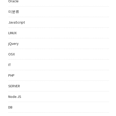
Oracle
미분류
JavaScript
LINUX
jQuery
OSX
IT
PHP
SERVER
Node.JS
DB