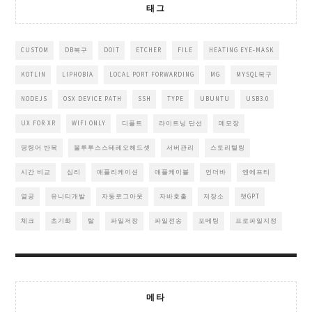
태그
CUSTOM
DB복구
DOIT
ETCHER
FILE
HEATING EYE-MASK
KOTLIN
LIPHOBIA
LOCAL PORT FORWARDING
MG
MYSQL복구
NODEJS
OSX DEVICE PATH
SSH
TYPE
UBUNTU
USB3.0
UX FOR XR
WIFI ONLY
디폴트
라이트닝 단선
메모장
명령어 반복
블루투스스테레오헤드셋
서버관리
스토리텔링
시간 비교
심리
애플리케이션
애플케이블
언더바
엔에프티
열공
유니티개발
자동로그아웃
자바호출
저장소
챗GPT
체크
초기화
탈
파일저장
파일전송
포메팅
프로파일지정
메타