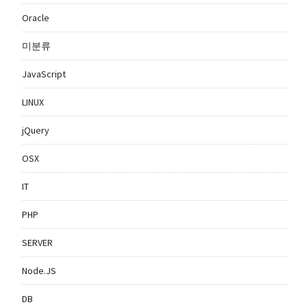
Oracle
미분류
JavaScript
LINUX
jQuery
OSX
IT
PHP
SERVER
Node.JS
DB