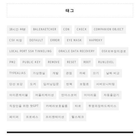
태그
18시간 44분
BALENAETCHER
CDN
CHECK
COMPANION OBJECT
CSV 저장
DEFAULT
ERROR
EYE MASK
HAPROXY
LOCAL PORT SSH TINNELING
ORACLE DATA RECOVERY
OSX외부장치경로
PM2
PUBLIC KEY
REMOVE
RESET
ROOT
RUNLEVEL
TYPEALIAS
가상현실
개발
관점
까페
끄기
날짜 비교
단선 보강
도커
딥러닝입문
반복
보험료
서버모니터링
아이폰케이블
어플리케이션
언더스코어
이더리움
자동줄감기
직장인을 위한 챗GPT
카메라보호필름
타르
투명외장하드케이스
페이퍼
프로세스
프리젠테이션
헬스체크