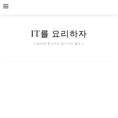
Skip
to
content
IT를 요리하자
IT업계에 종사자의 잡다구리 블로그