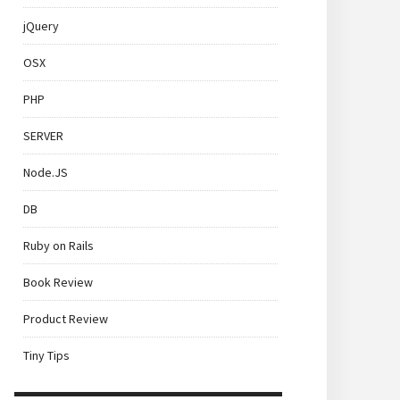
jQuery
OSX
PHP
SERVER
Node.JS
DB
Ruby on Rails
Book Review
Product Review
Tiny Tips