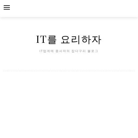
Skip
to
content
IT를 요리하자
IT업계에 종사자의 잡다구리 블로그