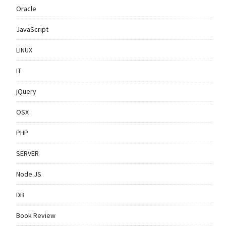
Oracle
JavaScript
LINUX
IT
jQuery
OSX
PHP
SERVER
Node.JS
DB
Book Review