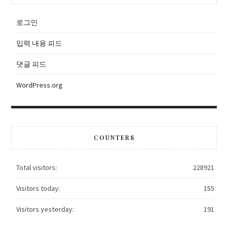
로그인
입력 내용 피드
댓글 피드
WordPress.org
COUNTERS
Total visitors:
228921
Visitors today:
155
Visitors yesterday:
191