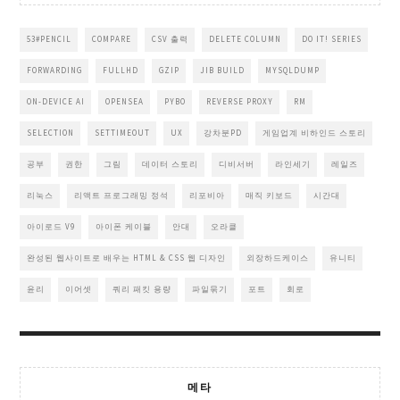
53#PENCIL
COMPARE
CSV 출력
DELETE COLUMN
DO IT! SERIES
FORWARDING
FULLHD
GZIP
JIB BUILD
MYSQLDUMP
ON-DEVICE AI
OPENSEA
PYBO
REVERSE PROXY
RM
SELECTION
SETTIMEOUT
UX
강차분PD
게임업계 비하인드 스토리
공부
권한
그림
데이터 스토리
디비서버
라인세기
레일즈
리눅스
리액트 프로그래밍 정석
리포비아
매직 키보드
시간대
아이로드 V9
아이폰 케이블
안대
오라클
완성된 웹사이트로 배우는 HTML & CSS 웹 디자인
외장하드케이스
유니티
윤리
이어셋
쿼리 패킷 용량
파일묶기
포트
회로
메타